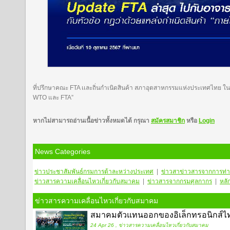
ที่ปรึกษาคณะ FTA เเละถิ่นกำเนิดสินค้า สภาอุตสาหกรรมแห่งประเทศไทย ในหั
WTO และ FTA”
หากไม่สามารถอ่านเนื้อข่าวทั้งหมดได้ กรุณา
สมัครสมาชิก
หรือ
Login
News Categories
ข่าวประชาสัมพันธ์กรมการต้าละหว่างประเทศ
|
ข่าวสา
ข่าวสารจากการท่า
ข่าวสารความเคลื่อนไหวเกี่ยวกับสมาคม
|
ข่าวสารจากกรมศุลกากร
|
หลั
ข่าวสารความเคลื่อนไหวเกี่ยวกับสมาคม
สมาคมตัวแทนออกของอิเล็กทรอนิกส์ไท
24 Apr 26 , ข่าวสารความเคลื่อนไหวเกี่ยวกับสมาคม