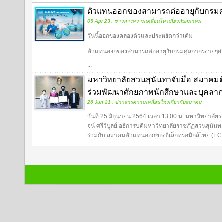
ตัวแทนออกของสามารถต่ออายุกับกรมศุลก
05 Apr 23 , ข่าวสารความเคลื่อนไหวเกี่ยวกับสมาคม
วันนี้ออกของคล่องตัวและประหยัดกว่าเดิม
ตัวแทนออกของสามารถต่ออายุกับกรมศุลกากรง่ายๆผ่
...
มหาวิทยาลัยสวนสุนันทาจับมือ สมาคม
ร่วมพัฒนาศักยภาพนักศึกษาและบุคลา
26 Jun 21 , ข่าวสารความเคลื่อนไหวเกี่ยวกับสมาคม
วันที่ 25 มิถุนายน 2564 เวลา 13.00 น. มหาวิทยาลั
จน์ ศรีวิบูลย์ อธิการบดีมหาวิทยาลัยราชภัฏสวนสุน
ร่วมกับ สมาคมตัวแทนออกของอิเล็กทรอนิกส์ไทย (EC