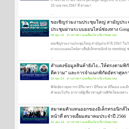
ภาพบรรยากาศงานประชุมใหญ่สามัญประจำปี 2567 ของ
25 เมษายน 2567 ที่ ผ่านมา
...
ขอเชิญร่วมงานประชุมใหญ่ สามัญประจำป
ประชุมผ่านระบบออนไลน์ช่องทาง Goog
08 Apr 24 , ข่าวสารความเคลื่อนไหวเกี่ยวกับสมาคม
ขอเชิญร่วมงานประชุมใหญ่ สามัญประจำปี 2567 ในวัน
ผ่านระบบออนไลน์ทางสื่ออิเล็กทรอนิกส์ (e-meeting)
...
สำแดงข้อมูลสินค้ายังไง...ให้ตรงตามพิ
ตีความ” และการจำแนกพิกัดอัตราศุลก
05 Apr 24 , ข่าวสารความเคลื่อนไหวเกี่ยวกับสมาคม
พิกัดอัตราศุลกากร มีกี่มาตรา มีกี่หมวด มีกี่ตอน และ
คำตอบไปกับ อาจารย์ผู้เชี่ยวชาญด้านพิกัดโดยเฉพาะ
...
สมาคมตัวแทนออกของอิเล็กทรอนิกส์ไท
หน้าที่ ตรวจเยื่ยมสมาคมประจำปี 2566
02 Jan 24 , ข่าวสารความเคลื่อนไหวเกี่ยวกับสมาคม