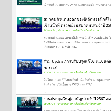
เมื่อวันที่ 29 เมษายน 2568 ณ สมาคมตัวเเทนออกของฯ
...
สมาคมตัวแทนออกของอิเล็กทรอนิกส์ไท
เจ้าหน้าที่ ตรวจเยี่ยมสมาคมประจำปี 25
26 Nov 24 , ข่าวสารความเคลื่อนไหวเกี่ยวกับสมาคม
สมาคมตัวแทนออกของอิเล็กทรอนิกส์ไทยขอต้อนรับ "น
สิทธิพิเศษ กองมาตรฐานพิธีการและราคาศุลกากร กรม
เยี่ยมสมาคมประจำปี 2567
...
ร่วม Update การปรับปรุงแก้ไข FTA แต่
กกะเวส
15 Oct 24 , ข่าวสารความเคลื่อนไหวเกี่ยวกับสมาคม
ที่ปรึกษาคณะ FTA เเละถิ่นกำเนิดสินค้า สภาอุตสาหก
สินค้า “ภายใต้เงื่อนไข WTO และ FTA”
...
งานประชุมใหญ่สามัญประจำปี 2567 ส
29 Apr 24 , ข่าวสารความเคลื่อนไหวเกี่ยวกับสมาคม