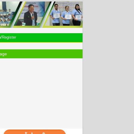
n/Register
age