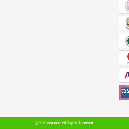
@2019
eca.or.th
All Rights Reserved.