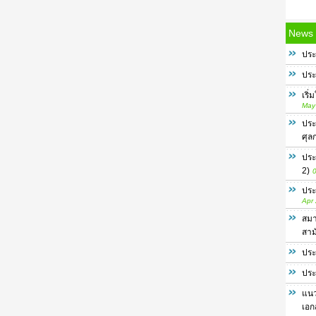
News
ประ
ประ
เริ
May
ประ
ศุล
ประ
2)
0
ประ
Apr
สมา
สาม
ประ
ประ
แนว
เอก