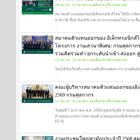
24 Apr 26 , ข่าวสารความเคลื่อนไหวเกี่ยวกับสมาคม
สมาคมตัวแทนออกของอิเล็กทรอนิกส์ไทย ได้มีการจัด
อาคารB ชั้น6 ห้อง6/5 และ ทางระบบออนไลน์ ผ่าน สื่อ
...
สมาคมตัวแทนออกของ อิเล็กทรอนิกส์ไท
โครงการ งานเสวนาพิเศษ: กรมศุลกากร
ร่วมคิดร่วมทำ ยกระดับนำเข้า-ส่งออก สู
12 Jan 26 , ข่าวสารความเคลื่อนไหวเกี่ยวกับสมาคม
โดยได้รับเกียรติจากท่านอธิบดีกรมศุลกากร นายพัน
...
คณะผู้บริหารสมาคมตัวแทนออกของอิเล็ก
2569 กรมศุลกากร
12 Jan 26 , ข่าวสารความเคลื่อนไหวเกี่ยวกับสมาคม
วันพุธที่ 7 มกราคม พ.ศ. 2569 คุณขวัญชัย สายทอง
ด้วยคณะกรรมการสมาคมตัวแทนออกของอิเล็กทรอนิกส์
ECA)
...
งานประชุมใหญ่สามัญประจำปี 2568 ส