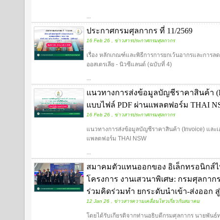
...
ประกาศกรมศุลกากร ที่ 11/2569
16 Feb 26 , ข่าวสารประกาศกรมศุลกากร
เรื่อง หลักเกณฑ์และพิธีการการยกเว้นอากรและการลด
ออสเตรเลีย - นิวซีแลนด์ (ฉบับที่ 4)
...
แนวทางการส่งข้อมูลบัญชีราคาสินค้า (In
แบบไฟล์ PDF ผ่านแพลตฟอร์ม THAI 
16 Feb 26 , ข่าวสารประกาศกรมศุลกากร
แนวทางการส่งข้อมูลบัญชีราคาสินค้า (Invoice) และเอ
แพลตฟอร์ม THAI NSW
...
สมาคมตัวแทนออกของ อิเล็กทรอนิกส์ไท
โครงการ งานเสวนาพิเศษ: กรมศุลกากร
ร่วมคิดร่วมทำ ยกระดับนำเข้า-ส่งออก สู
12 Jan 26 , ข่าวสารความเคลื่อนไหวเกี่ยวกับสมาคม
โดยได้รับเกียรติจากท่านอธิบดีกรมศุลกากร นายพัน