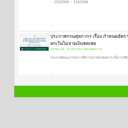
- 233/2568 - 234/2568
...
ประกาศกรมศุลกากร เรื่อง กำหนดอัตรา
ยกเว้นไม่จ่ายเงินชดเชย
19 Nov 25 , ข่าวสารประกาศกรมศุลกากร
ประกาศคณะกรรมการพิจารณาชดเชยค่าภาษีอากรสินค้
...