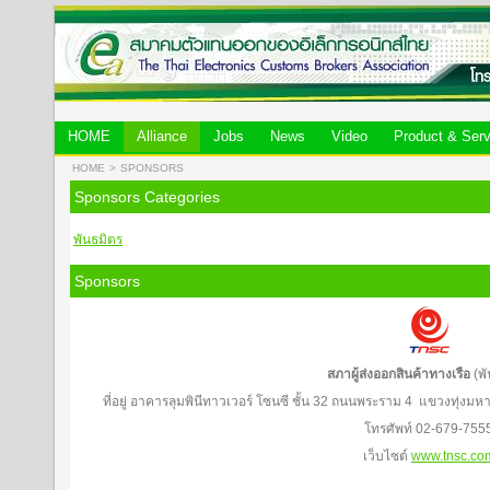
HOME
Alliance
Jobs
News
Video
Product & Serv
HOME
>
SPONSORS
Sponsors Categories
พันธมิตร
Sponsors
สภาผู้ส่งออกสินค้าทางเรือ
(พั
ที่อยู่ อาคารลุมพินีทาวเวอร์ โซนซี ชั้น 32 ถนนพระราม 4 แขวงทุ
โทรศัพท์ 02-679-755
เว็บไซต์
www.tnsc.co