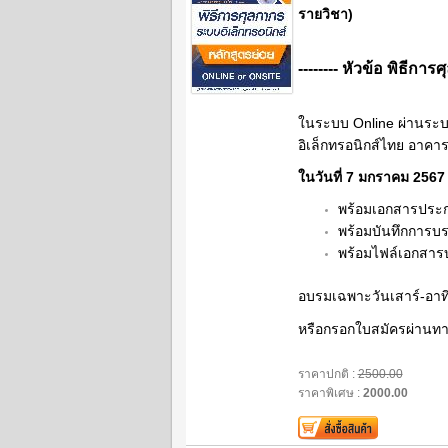
รายวิชา)
-------- หัวข้อ พิธีก
ในระบบ Online ผ่านระ
อิเล็กทรอนิกส์ไทย อาคารท
ในวันที่ 7 มกราคม 2567
พร้อมเอกสารประก
พร้อมบันทึกการบ
พร้อมไฟ
อบรมเฉพาะวันเสาร์-อาทิตย
หรือกรอกใบสมัครผ่านท
ราคาปกติ :
2500.00
ราคาพิเศษ :
2000.00