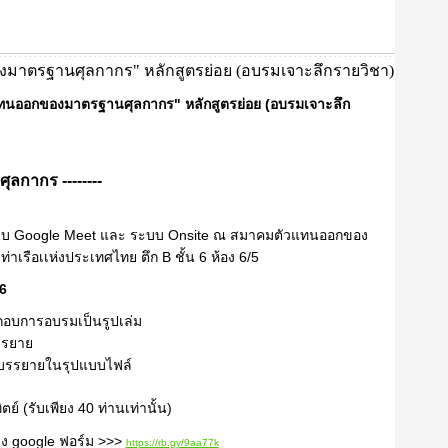
าตรฐานศุลกากร" หลักสูตรย่อย (อบรมเจาะลึกรายวิชา)
แทนออกของมาตรฐานศุลกากร" หลักสูตรย่อย
(อบรมเจาะลึก
ายศุลกากร
--------
บบ Google Meet
และ ระบบ Onsite ณ สมาคมตัวแทนออกของ
่าเรือเเห่งประเทศไทย ตึก B ชั้น 6 ห้อง 6/5
6
อบการอบรมเป็นรูปเล่ม
รรยาย
ล์เอกสารบรรยายในรุปแบบไฟล์
์ (รับเพียง 40 ท่านเท่านั้น)
าง
google ฟอร์ม
>>>
https://rb.gy/9aa77k