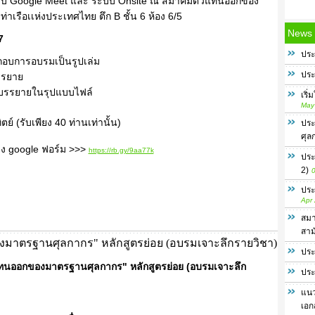
บบ Google Meet
และ ระบบ Onsite ณ สมาคมตัวแทนออกของ
่าเรือเเห่งประเทศไทย ตึก B ชั้น 6 ห้อง 6/5
News
7
ประ
อบการอบรมเป็นรูปเล่ม
ประ
รรยาย
ล์เอกสารบรรยายในรุปแบบไฟล์
เริ
May
์ (รับเพียง 40 ท่านเท่านั้น)
ประ
ศุล
ง google ฟอร์ม >>>
https://rb.gy/9aa77k
ประ
2)
0
ประ
Apr
สมา
สาม
าตรฐานศุลกากร" หลักสูตรย่อย (อบรมเจาะลึกรายวิชา)
ประ
แทนออกของมาตรฐานศุลกากร" หลักสูตรย่อย
(อบรมเจาะลึก
ประ
แนว
เอก