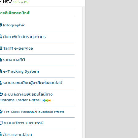
AI NSW
16 Feb 26