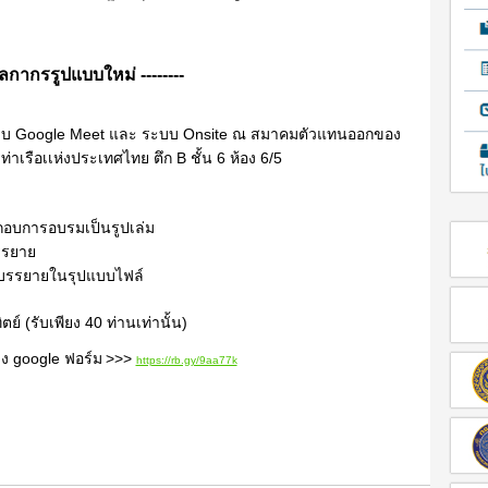
ารศุลกากรรูปแบบใหม่
--------
บบ Google Meet
และ ระบบ Onsite ณ สมาคมตัวแทนออกของ
่าเรือเเห่งประเทศไทย ตึก B ชั้น 6 ห้อง 6/5
อบการอบรมเป็นรูปเล่ม
รรยาย
ล์เอกสารบรรยายในรุปแบบไฟล์
์ (รับเพียง 40 ท่านเท่านั้น)
าง
google ฟอร์ม
>>>
https://rb.gy/9aa77k