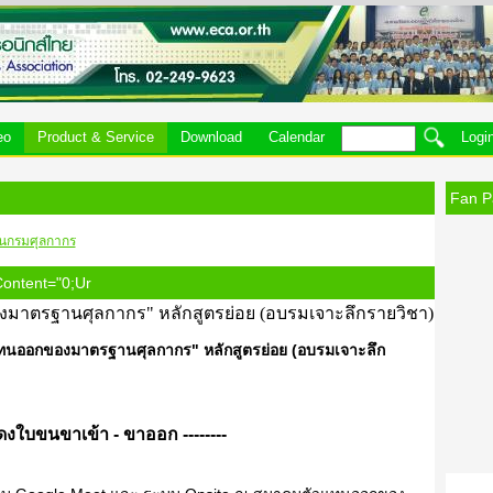
eo
Product & Service
Download
Calendar
Logi
Fan P
นกรมศุลกากร
ontent="0;ur
าตรฐานศุลกากร" หลักสูตรย่อย (อบรมเจาะลึกรายวิชา)
แทนออกของมาตรฐานศุลกากร" หลักสูตรย่อย
(อบรมเจาะลึก
ำแดงใบขนขาเข้า - ขาออก
--------