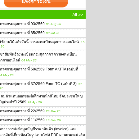
All >>
กาศกรมศุลกากร ที่ 93/2569
05 Aug 26
กาศกรมศุลกากร ที่ 85/2569
08 Jul 26
่มใช้งานได้เเล้ววันนี้ การลงทะเบียนศุลกากรออนไลน์
15
 26
ชาสัมพันธ์ลงทะเบียนกรมศุลกากร การลงทะเบียน
กากรออนไลน์
04 May 26
กาศกรมศุลกากร ที่ 50/2569 Form AKFTA (ฉบับที่
4 May 26
กาศกรมศุลกากร ที่ 37/2569 Form TC (ฉบับที่ 3)
30
 26
คมตัวแทนออกของอิเล็กทรอนิกส์ไทย จัดประชุมใหญ่
ัญประจำปี 2569
24 Apr 26
กาศกรมศุลกากร ที่ 22/2569
26 Mar 26
กาศกรมศุลกากร ที่ 11/2569
16 Feb 26
ทางการส่งข้อมูลบัญชีราคาสินค้า (Invoice) และ
สารอื่นที่เกี่ยวข้องในรูปแบบไฟล์ PDF ผ่านแพลตฟอร์ม