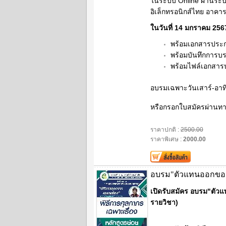
ในระบบ Online ผ่านระ
อิเล็กทรอนิกส์ไทย อาคารท
ในวันที่ 14 มกราคม 256
พร้อมเอกสารประก
พร้อมบันทึกการบ
พร้อมไฟ
อบรมเฉพาะวันเสาร์-อาทิตย
หรือกรอกใบสมัครผ่านทา
ราคาปกติ :
2500.00
ราคาพิเศษ :
2000.00
อบรม"ตัวแทนออกของม
เปิดรับสมัคร อบรม"ตัว
รายวิชา)