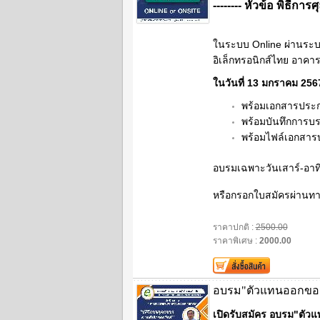
-------- หัวข้อ
พิธีการศ
ในระบบ Online ผ่านระ
อิเล็กทรอนิกส์ไทย อาคารท
ในวันที่ 13 มกราคม 256
พร้อมเอกสารประก
พร้อมบันทึกการบ
พร้อมไฟ
อบรมเฉพาะวันเสาร์-อาทิตย
หรือกรอกใบสมัครผ่านทา
ราคาปกติ :
2500.00
ราคาพิเศษ :
2000.00
อบรม"ตัวแทนออกของม
เปิดรับสมัคร อบรม"ตัว