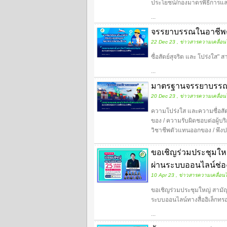
ประโยชน์/กองมาตรพิธีการแล
...
จรรยาบรรณในอาชีพตั
22 Dec 23 , ข่าวสารความเคลื่อน
ซื่อสัตย์สุจริต และ โปร่งใส
...
มาตรฐานจรรยาบรรณ
20 Dec 23 , ข่าวสารความเคลื่อน
ความโปร่งใส และความซื่อสั
ของ / ความรับผิดชอบต่อผู้บร
วิชาชีพตัวแทนออกของ / พึงปฎิ
ขอเชิญร่วมประชุมใหญ
ผ่านระบบออนไลน์ช่อ
10 Apr 23 , ข่าวสารความเคลื่อน
ขอเชิญร่วมประชุมใหญ่ สามัญ
ระบบออนไลน์ทางสื่ออิเล็กทร
...