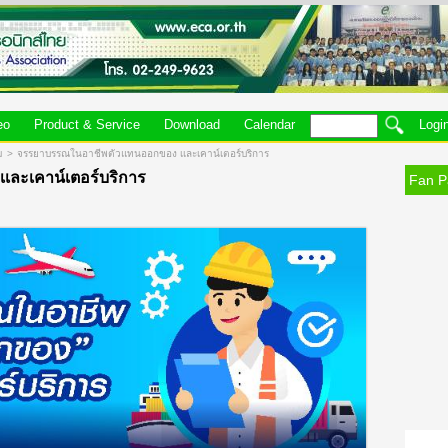
eo
Product & Service
Download
Calendar
Logi
ม
>
จรรยาบรรณในอาชีพตัวแทนออกของ เเละเคาน์เตอร์บริการ
ละเคาน์เตอร์บริการ
Fan P