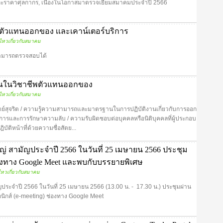
ะราคาศุลกากร, เนื่องในโอกาสมาตรวจเยื่ยมสมาคมประจำปี 2566
วแทนออกของ เเละเคาน์เตอร์บริการ
ไหวเกี่ยวกับสมาคม
" สามารถตรวจสอบได้
ในวิชาชีพตัวแทนออกของ
ไหวเกี่ยวกับสมาคม
ตย์สุจริต / ความรู้ความสามารถและมาตรฐานในการปฏิบัติงานเกี่ยวกับการออก
ิการและการรักษาความลับ / ความรับผิดชอบต่อบุคคลหรือนิติบุคคลที่ผู้ประกอบ
บัติหน้าที่ด้วยความซื่อสัตย...
่ สามัญประจำปี 2566 ในวันที่ 25 เมษายน 2566 ประชุม
งทาง Google Meet และพบกับบรรยายพิเศษ
ไหวเกี่ยวกับสมาคม
ประจำปี 2566 ในวันที่ 25 เมษายน 2566 (13.00 น. - 17.30 น.) ประชุมผ่าน
อนิกส์ (e-meeting) ช่องทาง Google Meet