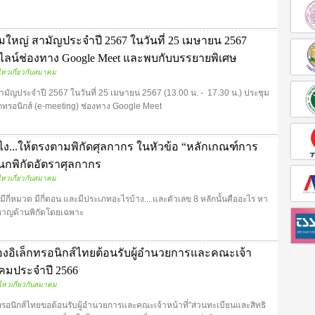
ใหญ่ สามัญประจำปี 2567 ในวันที่ 25 เมษายน 2567
ลน์ช่องทาง Google Meet และพบกับบรรยายพิเศษ
ไหวเกี่ยวกับสมาคม
มัญประจำปี 2567 ในวันที่ 25 เมษายน 2567 (13.00 น. - 17.30 น.) ประชุม
็กทรอนิกส์ (e-meeting) ช่องทาง Google Meet
ไง...ให้ตรงตามพิกัดศุลกากร ในหัวข้อ “หลักเกณฑ์การ
กพิกัดอัตราศุลกากร
ไหวเกี่ยวกับสมาคม
 มีกี่หมวด มีกี่ตอน และมีประเภทอะไรบ้าง....และตัวเลข 8 หลักนั้นคืออะไร หา
วชาญด้านพิกัดโดยเฉพาะ
ิเล็กทรอนิกส์ไทยต้อนรับผู้อำนวยการและคณะเจ้า
าคมประจำปี 2566
ไหวเกี่ยวกับสมาคม
อนิกส์ไทยขอต้อนรับผู้อำนวยการและคณะเจ้าหน้าที่"ส่วนทะเบียนและสิทธิ