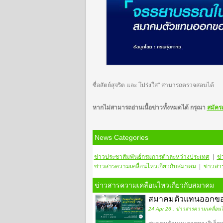
ซื่อสัตย์สุจริต และ โปร่งใส" สามารถตรวจสอบได้
หากไม่สามารถอ่านเนื้อข่าวทั้งหมดได้ กรุณา
สมัคร
News Categories
ข่าวประชาสัมพันธ์กรมการต้าละหว่างประเทศ
|
ข่
ข่าวสารความเคลื่อนไหวเกี่ยวกับสมาคม
|
ข่าวสา
ข่าวสารความเคลื่อนไหวเกี่ยวกับสมาคม
สมาคมตัวแทนออกของอ
24 Apr 26 , ข่าวสารความเคลื่อน