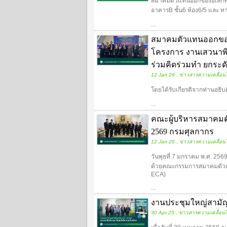
สมาคมตัวแทนออกของอิเล็กทร
อาคารB ชั้น6 ห้อง6/5 และ ทา
...
สมาคมตัวแทนออกของ อ
โครงการ งานเสวนาพิ
ร่วมคิดร่วมทำ ยกระดั
12 Jan 26 , ข่าวสารความเคลื่อน
โดยได้รับเกียรติจากท่านอธ
...
คณะผู้บริหารสมาคมตั
2569 กรมศุลกากร
12 Jan 26 , ข่าวสารความเคลื่อน
วันพุธที่ 7 มกราคม พ.ศ. 2
ด้วยคณะกรรมการสมาคมตัวแทน
ECA)
...
งานประชุมใหญ่สามัญ
30 Apr 25 , ข่าวสารความเคลื่อน