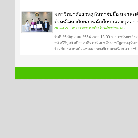
...
มหาวิทยาลัยสวนสุนันทาจับมือ สมาคม
ร่วมพัฒนาศักยภาพนักศึกษาและบุคลา
26 Jun 21 , ข่าวสารความเคลื่อนไหวเกี่ยวกับสมาคม
วันที่ 25 มิถุนายน 2564 เวลา 13.00 น. มหาวิทยาลั
จน์ ศรีวิบูลย์ อธิการบดีมหาวิทยาลัยราชภัฏสวนสุน
ร่วมกับ สมาคมตัวแทนออกของอิเล็กทรอนิกส์ไทย (EC