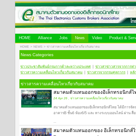
HOME
Alliance
Jobs
News
Video
Product & Serv
HOME
>
NEWS
>
ข่าวสารความเคลื่อนไหวเกี่ยวกับสมาคม
News Categories
ข่าวประชาสัมพันธ์กรมการต้าละหว่างประเทศ
|
ข่าวสา
ข่าวสารจากการท่า
ข่าวสารความเคลื่อนไหวเกี่ยวกับสมาคม
|
ข่าวสารจากกรมศุลกากร
|
หลั
ข่าวสารความเคลื่อนไหวเกี่ยวกับสมาคม
สมาคมตัวแทนออกของอิเล็กทรอนิกส์ไท
24 Apr 26 , ข่าวสารความเคลื่อนไหวเกี่ยวกับสมาคม
สมาคมตัวแทนออกของอิเล็กทรอนิกส์ไทย ได้มีการจัด
อาคารB ชั้น6 ห้อง6/5 และ ทางระบบออนไลน์ ผ่าน สื่อ
...
สมาคมตัวแทนออกของ อิเล็กทรอนิกส์ไท