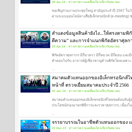
08 Apr 24 , ข่าวสารความเคลื่อนไหวเกี่ยวกับสมาคม
ขอเชิญร่วมงานประชุมใหญ่ สามัญประจำปี 2567 ในวัน
ผ่านระบบออนไลน์ทางสื่ออิเล็กทรอนิกส์ (e-meeting)
...
สำแดงข้อมูลสินค้ายังไง...ให้ตรงตามพิ
ตีความ” และการจำแนกพิกัดอัตราศุลก
05 Apr 24 , ข่าวสารความเคลื่อนไหวเกี่ยวกับสมาคม
พิกัดอัตราศุลกากร มีกี่มาตรา มีกี่หมวด มีกี่ตอน และ
คำตอบไปกับ อาจารย์ผู้เชี่ยวชาญด้านพิกัดโดยเฉพาะ
...
สมาคมตัวแทนออกของอิเล็กทรอนิกส์ไท
หน้าที่ ตรวจเยื่ยมสมาคมประจำปี 2566
02 Jan 24 , ข่าวสารความเคลื่อนไหวเกี่ยวกับสมาคม
สมาคมตัวแทนออกของอิเล็กทรอนิกส์ไทยขอต้อนรับผู้
ประโยชน์/กองมาตรพิธีการและราคาศุลกากร, เนื่อง
...
จรรยาบรรณในอาชีพตัวแทนออกของ เเล
22 Dec 23 , ข่าวสารความเคลื่อนไหวเกี่ยวกับสมาคม