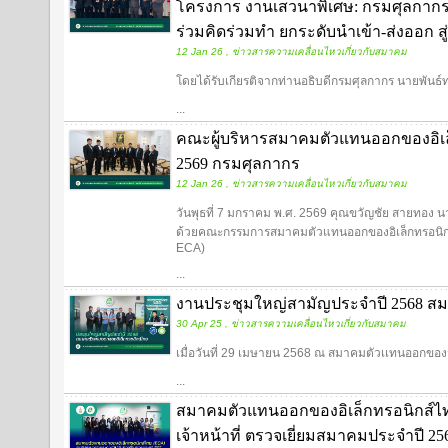
โครงการ งานเสวนาพิเศษ: กรมศุลกากร
ร่วมคิดร่วมทำ ยกระดับนำเข้า-ส่งออก สู
12 Jan 26 , ข่าวสารความเคลื่อนไหวเกี่ยวกับสมาคม
โดยได้รับเกียรติจากท่านอธิบดีกรมศุลกากร นายพัน
...
คณะผู้บริหารสมาคมตัวแทนออกของอิเล็ก
2569 กรมศุลกากร
12 Jan 26 , ข่าวสารความเคลื่อนไหวเกี่ยวกับสมาคม
วันพุธที่ 7 มกราคม พ.ศ. 2569 คุณขวัญชัย สายทอง
ด้วยคณะกรรมการสมาคมตัวแทนออกของอิเล็กทรอนิกส์
ECA)
...
งานประชุมใหญ่สามัญประจำปี 2568 ส
30 Apr 25 , ข่าวสารความเคลื่อนไหวเกี่ยวกับสมาคม
เมื่อวันที่ 29 เมษายน 2568 ณ สมาคมตัวเเทนออกของฯ
...
สมาคมตัวแทนออกของอิเล็กทรอนิกส์ไท
เจ้าหน้าที่ ตรวจเยี่ยมสมาคมประจำปี 25