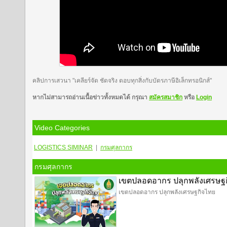
คลิปการเสวนา "เคลียร์จัด ชัดจริง ตอบทุกสิ่งกับบัตรภาษีอิเล็กทรอนิกส์"
หากไม่สามารถอ่านเนื้อข่าวทั้งหมดได้ กรุณา
สมัครสมาชิก
หรือ
Login
Video Categories
LOGISTICS
SIMINAR
|
กรมศุลกากร
กรมศุลกากร
เขตปลอดอากร ปลุกพลังเศรษฐ
เขตปลอดอากร ปลุกพลังเศรษฐกิจไทย