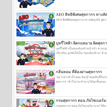
AEO สิทธิพิเศษศุลกากร ทางลั
AEO สิทธิพิเศษศุลกากร ทางลัดธุรกิจ สู่
บุหรี่ไฟฟ้า ผิดกฤหมาย ผิดศุลก
บุหรี่ไฟฟ้าเป็นของต้องห้ามนำเข้า ตามกฎห
เกี่ยวข้อง ถูกจัดให้เป็น “ของต้องห้าม” 
กลิ่นหอม ที่ต้องผ่านศุลกากร
“อยากนำเข้าน้ำหอม ต้องรู้! ชมคลิปนี้กับก
ศุลกากร’ เข้าใจง่าย ทำตามได้ทุกขั้นตอน
กรมศุลกากร ตอน ภัยไซเบอร์มาแ
กรมศุลกากร ตอน ภัยไซเบอร์มาแรง! รู้ทัน