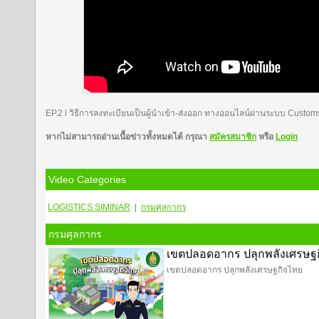
EP.2 l วิธีการลงทะเบียนเป็นผู้นำเข้า-ส่งออก ทางออนไลน์ผ่านระบบ Custom
หากไม่สามารถอ่านเนื้อข่าวทั้งหมดได้ กรุณา
สมัครสมาชิก
หรือ
Login
Video Categories
LOGISTICS
SIMINAR
|
กรมศุลกากร
กรมศุลกากร
เขตปลอดอากร ปลุกพลังเศรษฐ
เขตปลอดอากร ปลุกพลังเศรษฐกิจไทย