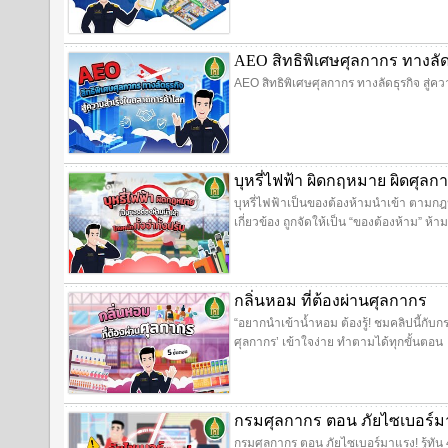
AEO สิทธิพิเศษศุลกากร ทางลั
AEO สิทธิพิเศษศุลกากร ทางลัดธุรกิจ สู่
บุหรี่ไฟฟ้า ผิดกฤหมาย ผิดศุลก
บุหรี่ไฟฟ้าเป็นของต้องห้ามนำเข้า ตามกฎห
เกี่ยวข้อง ถูกจัดให้เป็น “ของต้องห้าม” 
กลิ่นหอม ที่ต้องผ่านศุลกากร
“อยากนำเข้าน้ำหอม ต้องรู้! ชมคลิปนี้กับก
ศุลกากร’ เข้าใจง่าย ทำตามได้ทุกขั้นตอน
กรมศุลกากร ตอน ภัยไซเบอร์มาแ
กรมศุลกากร ตอน ภัยไซเบอร์มาแรง! รู้ทัน