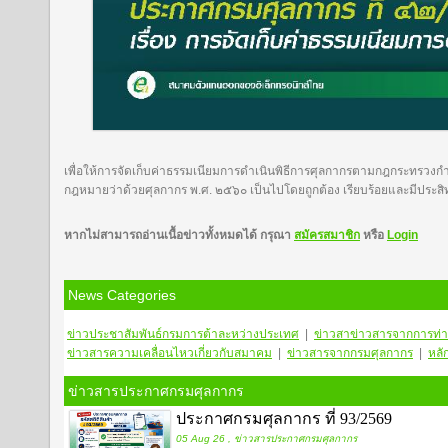
เพื่อให้การจัดเก็บค่าธรรมเนียมการดำเนินพิธีการศุลกากรตามกฎกระทรวง
กฎหมายว่าด้วยศุลกากร พ.ศ. ๒๕๖๐ เป็นไปโดยถูกต้อง เรียบร้อยและมีประสิ
หากไม่สามารถอ่านเนื้อข่าวทั้งหมดได้ กรุณา
สมัครสมาชิก
หรือ
Login
News Categories
ข่าวประชาสัมพันธ์กรมการต้าละหว่างประเทศ
|
ข่าวสา
ข่าวสารจากการท่า
ข่าวสารความเคลื่อนไหวเกี่ยวกับสมาคม
|
ข่าวสารจากกรมศุลกากร
|
หลั
ข่าวสารประกาศกรมศุลกากร
ประกาศกรมศุลกากร ที่ 93/2569
05 Aug 26 , ข่าวสารประกาศกรมศุลกากร