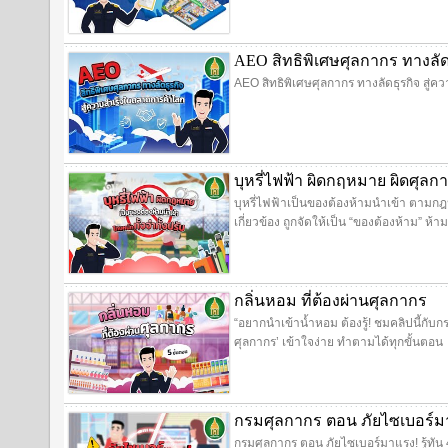
AEO สิทธิพิเศษศุลกากร ทางลั
AEO สิทธิพิเศษศุลกากร ทางลัดธุรกิจ สู่
บุหรี่ไฟฟ้า ผิดกฤหมาย ผิดศุลก
บุหรี่ไฟฟ้าเป็นของต้องห้ามนำเข้า ตามกฎห
เกี่ยวข้อง ถูกจัดให้เป็น “ของต้องห้าม” 
กลิ่นหอม ที่ต้องผ่านศุลกากร
“อยากนำเข้าน้ำหอม ต้องรู้! ชมคลิปนี้กับก
ศุลกากร’ เข้าใจง่าย ทำตามได้ทุกขั้นตอน
กรมศุลกากร ตอน ภัยไซเบอร์มาแ
กรมศุลกากร ตอน ภัยไซเบอร์มาแรง! รู้ทัน