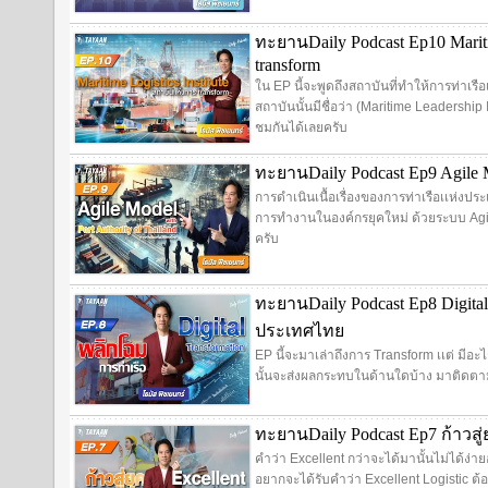
ทะยานDaily Podcast Ep10 Mariti
transform
ใน EP นี้จะพูดถึงสถาบันที่ทำให้การท่าเร
สถาบันนั้นมีชื่อว่า (Maritime Leadership 
ชมกันได้เลยครับ
ทะยานDaily Podcast Ep9 Agile Mo
การดำเนินเนื้อเรื่องของการท่าเรือเเห่งป
การทำงานในองค์กรยุคใหม่ ด้วยระบบ Agil
ครับ
ทะยานDaily Podcast Ep8 Digital
ประเทศไทย
EP นี้จะมาเล่าถึงการ Transform เเต่ มีอะไ
นั้นจะส่งผลกระทบในด้านใดบ้าง มาติดตาม
ทะยานDaily Podcast Ep7 ก้าวสู่ยุ
คำว่า Excellent กว่าจะได้มานั้นไม่ได้ง่า
อยากจะได้รับคำว่า Excellent Logistic ต้