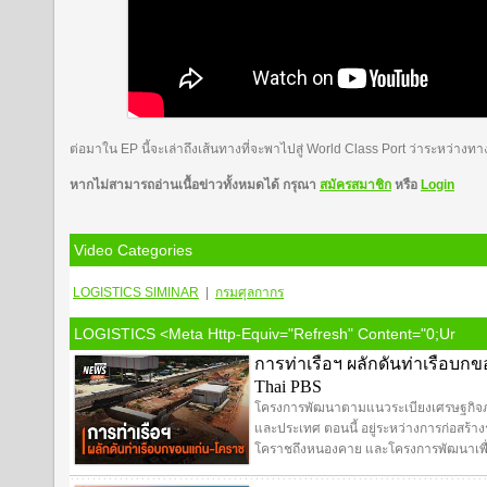
ต่อมาใน EP นี้จะเล่าถึงเส้นทางที่จะพาไปสู่ World Class Port ว่าระหว่าง
หากไม่สามารถอ่านเนื้อข่าวทั้งหมดได้ กรุณา
สมัครสมาชิก
หรือ
Login
Video Categories
LOGISTICS
SIMINAR
|
กรมศุลกากร
LOGISTICS <meta Http-Equiv="refresh" Content="0;ur
การท่าเรือฯ ผลักดันท่าเรือบก
Thai PBS
โครงการพัฒนาตามแนวระเบียงเศรษฐกิจภาค
และประเทศ ตอนนี้ อยู่ระหว่างการก่อสร
โคราชถึงหนองคาย และโครงการพัฒนาเพื่อร