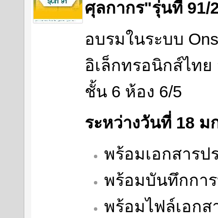
ศุลกากร"รุ่นที่ 91
อบรมใน
ระบบ Ons
อิเล็กทรอนิกส์ไทย
ชั้น 6 ห้อง 6/5
ระหว่างวันที่ 18 
พร้อมเอกสารปร
พร้อมบันทึกกา
พร้อมไฟล์เอกส