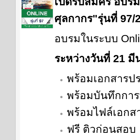
เปิดรับสมัคร อบ
ศุลกากร"รุ่นที่ 97
อบรมในระบบ Onli
ระหว่างวันที่ 21 
พร้อมเอกสารปร
พร้อมบันทึกกา
พร้อมไฟล์เอกส
ฟรี ติวก่อนสอบ