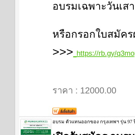
อบรมเฉพาะวันเสาร
หรือกรอกใบสมัคร
>>>
https://rb.gy/q3mo
ราคา : 12000.00
อบรม ตัวแทนออกของ กรุงเทพฯ รุ่น 97 ปี