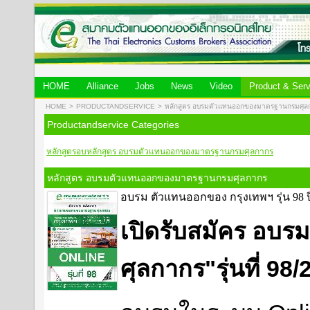
HOME
Alliance
Jobs
News
Video
Product & Serv
HOME
>
PRODUCTANDSERVICE
>
หลักสูตร อบรมตัวแทนออกของมาตรฐานกรมศุล
Productandservice Categories
หลักสูตรอบ
หลักสูตร อบรมตัวแทนออกของมาตรฐานกรมศุลกากร
หลักสูตร อบรมตัวแทนออกของมาตรฐานกรมศุลกากร
อบรม ตัวแทนออกของ กรุงเทพฯ รุ่น 98 ปี
เปิดรับสมัคร อบ
ศุลกากร"รุ่นที่ 98