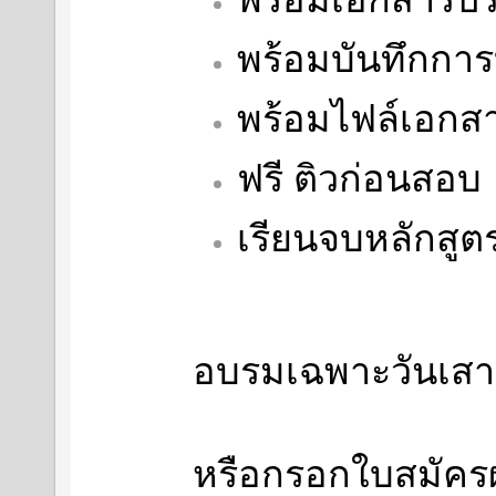
พร้อมบันทึกกา
พร้อมไฟล์เอกส
ฟรี ติวก่อนสอบ
เรียนจบหลักสูต
อบรมเฉพาะวันเสาร์-
หรือกรอกใบสมัคร