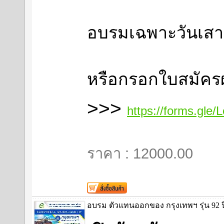
อบรมเฉพาะวันเสาร์-
หรือกรอกใบสมัคร
>>>
https://forms.gl
ราคา : 12000.00
อบรม ตัวแทนออกของ กรุงเทพฯ รุ่น 92 ปี