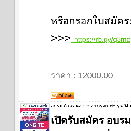
หรือกรอกใบสมัคร
>>>
https://rb.gy/q3mo
ราคา : 12000.00
อบรม ตัวแทนออกของ กรุงเทพฯ รุ่น 94 ปี
เปิดรับสมัคร อบ