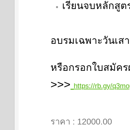
เรียนจบหลักสูต
อบรมเฉพาะวันเสาร
หรือกรอกใบสมัคร
>>>
https://rb.gy/q3mo
ราคา : 12000.00