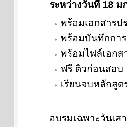
ระหว่างวันที่ 18 
พร้อมเอกสารปร
พร้อมบันทึกกา
พร้อมไฟล์เอกส
ฟรี ติวก่อนสอบ
เรียนจบหลักสูต
อบรมเฉพาะวันเสาร์-