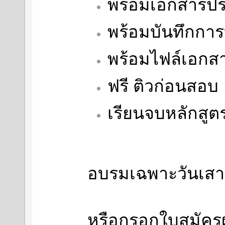
พร้อมเอกสารปร
พร้อมบันทึกกา
พร้อมไฟล์เอกส
ฟรี ติวก่อนสอบ
เรียนจบหลักสูต
อบรมเฉพาะวันเสาร์-
หรือกรอกใบสมัคร