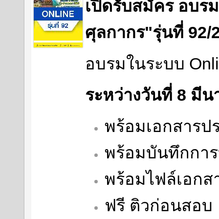
เปิดรับสมัคร อบ
ศุลกากร"รุ่นที่ 92
อบรมในระบบ Onli
ระหว่างวันที่ 8 ม
พร้อมเอกสารปร
พร้อมบันทึกกา
พร้อมไฟล์เอกส
ฟรี ติวก่อนสอบ