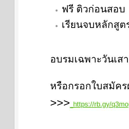
ฟรี ติวก่อนสอบ
เรียนจบหลักสูต
อบรมเฉพาะวันเสาร์-
หรือกรอกใบสมัคร
>>>
https://rb.gy/q3mo