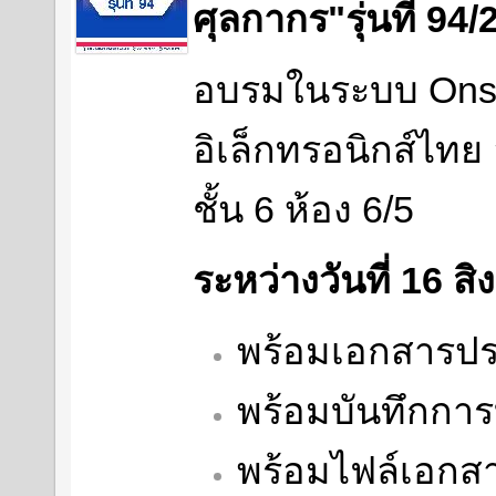
ศุลกากร"รุ่นที่ 94
อบรมใน
ระบบ Ons
อิเล็กทรอนิกส์ไทย
ชั้น 6 ห้อง 6/5
ระหว่างวันที่ 16 
พร้อมเอกสารปร
พร้อมบันทึกกา
พร้อมไฟล์เอกส