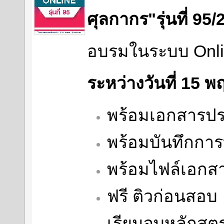
ศุลกากร"รุ่นที่ 95
อบรมในระบบ Onli
ระหว่างวันที่ 15 
พร้อมเอกสารปร
พร้อมบันทึกกา
พร้อมไฟล์เอกส
ฟรี ติวก่อนสอบ
เรียนจบหลักสูต