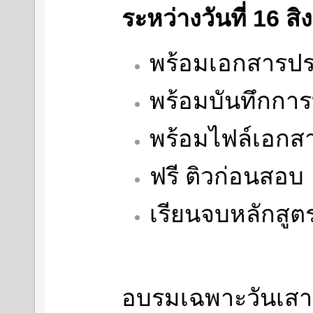
ระหว่างวันที่ 16 
พร้อมเอกสารปร
พร้อมบันทึกกา
พร้อมไฟล์เอกส
ฟรี ติวก่อนสอบ
เรียนจบหลักสูต
อบรมเฉพาะวันเสาร์-