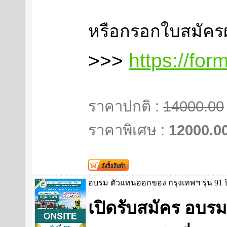
หรือกรอกใบสมัคร
>>>
https://f
ราคาปกติ :
14000.00
ราคาพิเศษ :
12000.0
อบรม ตัวแทนออกของ กรุงเทพฯ รุ่น 91 ปี
เปิดรับสมัคร อบ