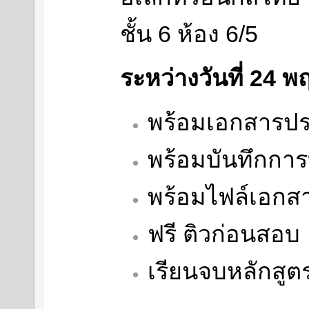
ชั้น 6 ห้อง 6/5
ระหว่างวันที่ 24 
พร้อมเอกสารปร
พร้อมบันทึกกา
พร้อมไฟล์เอกส
ฟรี ติวก่อนสอบ
เรียนจบหลักสูต