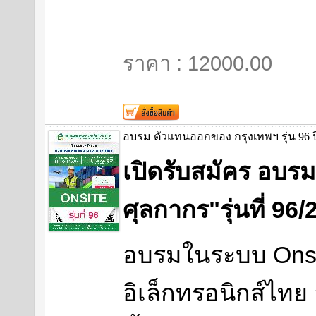
ราคา : 12000.00
อบรม ตัวแทนออกของ กรุงเทพฯ รุ่น 96 ปี
เปิดรับสมัคร อบ
ศุลกากร"รุ่นที่ 96
อบรมใน
ระบบ Ons
อิเล็กทรอนิกส์ไทย