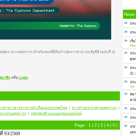
News
ประ
ประ
เริ
May
อัตราอากรศุลกากร สำหรับของที่มีถิ่นกำเนิดจากสาธารณรัฐชิลี (ฉบับที่ 3)
ประ
ศุล
ประ
2)
0
สมาชิก
หรือ
Login
ประ
Apr
สมา
สาม
าวสา
ข่าวสารจากการท่าเรือแห่งประเทศไทย
|
ข่าวสารประกาศกรมศุลกากร
|
ประ
รจากกรมศุลกากร
|
หลักสูตรตัวแทนออกของออนไลน์
ประ
Page :
1
|
2
|
3
|
4
|
5
|
แนว
เอก
่ 93/2569