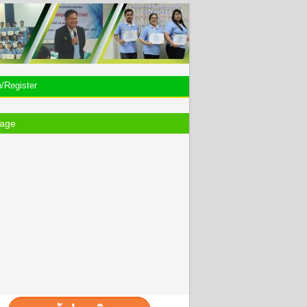
n/Register
age