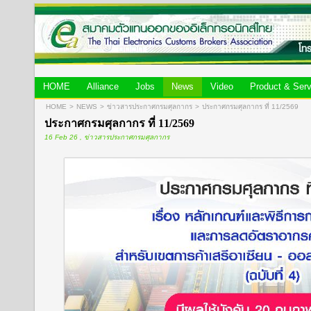
HOME
Alliance
Jobs
News
Video
Product & Serv
HOME
>
NEWS
>
ข่าวสารประกาศกรมศุลกากร
>
ประกาศกรมศุลกากร ที่ 11/2569
ประกาศกรมศุลกากร ที่ 11/2569
16 Feb 26 , ข่าวสารประกาศกรมศุลกากร