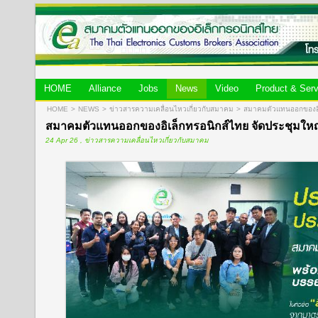
HOME
Alliance
Jobs
News
Video
Product & Serv
HOME
>
NEWS
>
ข่าวสารความเคลื่อนไหวเกี่ยวกับสมาคม
>
สมาคมตัวแทนออกของอิเ
สมาคมตัวแทนออกของอิเล็กทรอนิกส์ไทย จัดประชุมใหญ
24 Apr 26 , ข่าวสารความเคลื่อนไหวเกี่ยวกับสมาคม