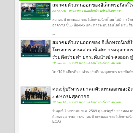
สมาคมตัวแทนออกของอิเล็กทรอนิกส์ไท
24 Apr 26 , ข่าวสารความเคลื่อนไหวเกี่ยวกับสมาคม
สมาคมตัวแทนออกของอิเล็กทรอนิกส์ไทย ได้มีการจัด
อาคารB ชั้น6 ห้อง6/5 และ ทางระบบออนไลน์ ผ่าน สื่อ
...
สมาคมตัวแทนออกของ อิเล็กทรอนิกส์ไท
โครงการ งานเสวนาพิเศษ: กรมศุลกากร
ร่วมคิดร่วมทำ ยกระดับนำเข้า-ส่งออก สู
12 Jan 26 , ข่าวสารความเคลื่อนไหวเกี่ยวกับสมาคม
โดยได้รับเกียรติจากท่านอธิบดีกรมศุลกากร นายพัน
...
คณะผู้บริหารสมาคมตัวแทนออกของอิเล็ก
2569 กรมศุลกากร
12 Jan 26 , ข่าวสารความเคลื่อนไหวเกี่ยวกับสมาคม
วันพุธที่ 7 มกราคม พ.ศ. 2569 คุณขวัญชัย สายทอง
ด้วยคณะกรรมการสมาคมตัวแทนออกของอิเล็กทรอนิกส์
ECA)
...