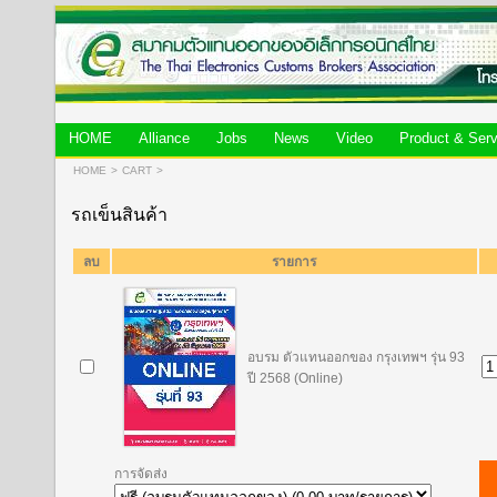
HOME
Alliance
Jobs
News
Video
Product & Serv
HOME
>
CART
>
รถเข็นสินค้า
ลบ
รายการ
อบรม ตัวแทนออกของ กรุงเทพฯ รุ่น 93
ปี 2568 (Online)
การจัดส่ง